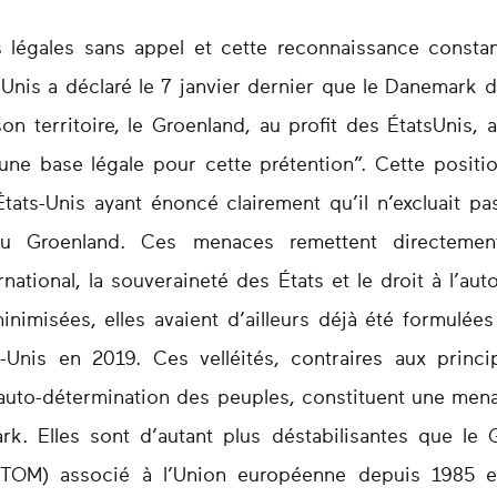
 légales sans appel et cette reconnaissance constan
s-Unis a déclaré le 7 janvier dernier que le Danemark d
on territoire, le Groenland, au profit des ÉtatsUnis,
une base légale pour cette prétention”. Cette positio
États-Unis ayant énoncé clairement qu’il n’excluait pa
 du Groenland. Ces menaces remettent directeme
national, la souveraineté des États et le droit à l’au
inimisées, elles avaient d’ailleurs déjà été formulée
s-Unis en 2019. Ces velléités, contraires aux princ
 l’auto-détermination des peuples, constituent une men
k. Elles sont d’autant plus déstabilisantes que le
 (PTOM) associé à l’Union européenne depuis 1985 