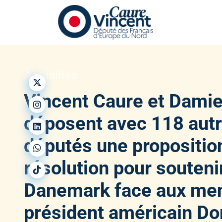
Actualités
Nous retrouver sur X
Vincent Caure et Damie
Nous retrouver sur Instagram
déposent avec 118 aut
Nous retrouver sur LinkedIn
députés une propositio
Nous retrouver sur Whatsapp
résolution pour soutenir
Nous retrouver sur TikTok
Danemark face aux me
président américain Do