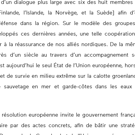
ve d’un dialogue plus large avec six des huit membres 
inlande, l’Islande, la Norvège, et la Suède] afin d
défense dans la région. Sur le modèle des groupes
loppés ces dernières années, une telle coopération, à
er à la réassurance de nos alliés nordiques. De la m
rès d’un siècle au travers d’un accompagnement sci
 est aujourd’hui le seul État de l’Union européenne, ho
t de survie en milieu extrême sur la calotte groenlan
 sauvetage en mer et garde-côtes dans les eaux te
 résolution européenne invite le gouvernement françai
duire par des actes concrets, afin de bâtir une strat