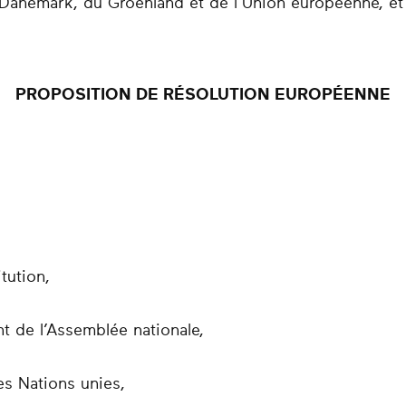
u Danemark, du Groenland et de l’Union européenne, e
PROPOSITION DE RÉSOLUTION EUROPÉENNE
itution,
nt de l’Assemblée nationale,
des Nations unies,